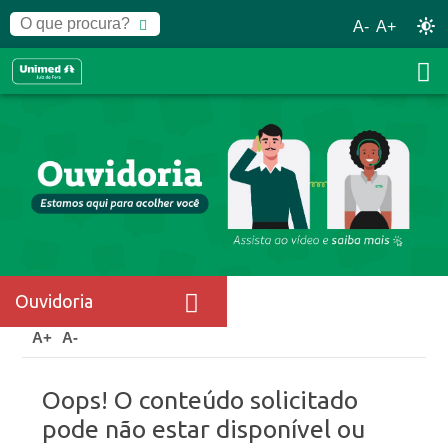
A-
A+
Ouvidoria
Home
Ouvidoria
Entre em contato
A+
A-
Oops! O conteúdo solicitado
pode não estar disponível ou