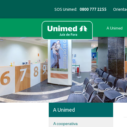
SOS Unimed:
0800 777 2255
Orienta
A Unimed
A Unimed
A cooperativa