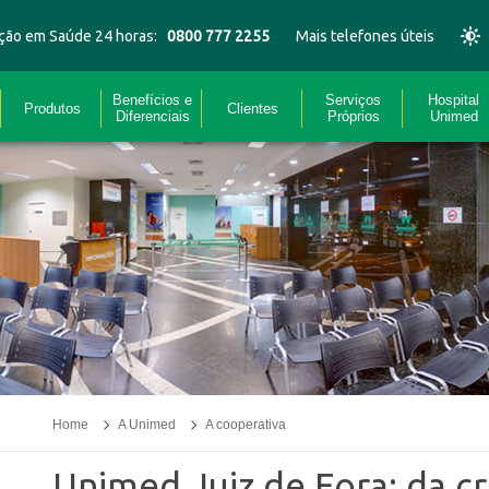
ção em Saúde 24 horas:
0800 777 2255
Mais telefones úteis
Benefícios e
Serviços
Hospital
Produtos
Clientes
Diferenciais
Próprios
Unimed
Home
A Unimed
A cooperativa
Unimed Juiz de Fora: da cr