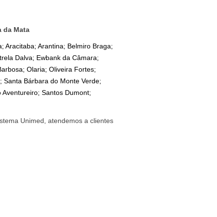
a da Mata
; Aracitaba; Arantina; Belmiro Braga;
trela Dalva; Ewbank da Câmara;
rbosa; Olaria; Oliveira Fortes;
to; Santa Bárbara do Monte Verde;
o Aventureiro; Santos Dumont;
stema Unimed, atendemos a clientes