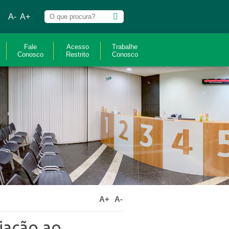
A-
A+
Fale
Acesso
Trabalhe
Conosco
Restrito
Conosco
A+
A-
iação ao