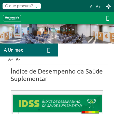
A-
A+
A Unimed
Home
A Unimed
IDSS
A+
A-
Índice de Desempenho da Saúde
Suplementar