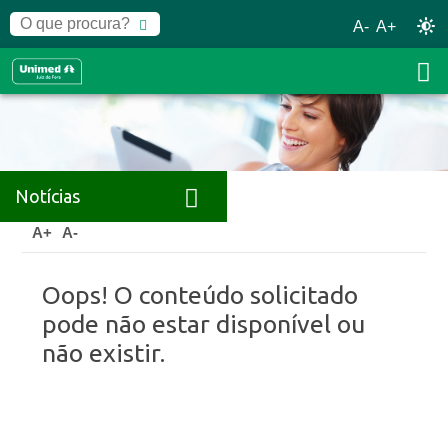
A-
A+
Notícias
Home
Notícias
A+
A-
Oops! O conteúdo solicitado
pode não estar disponível ou
não existir.