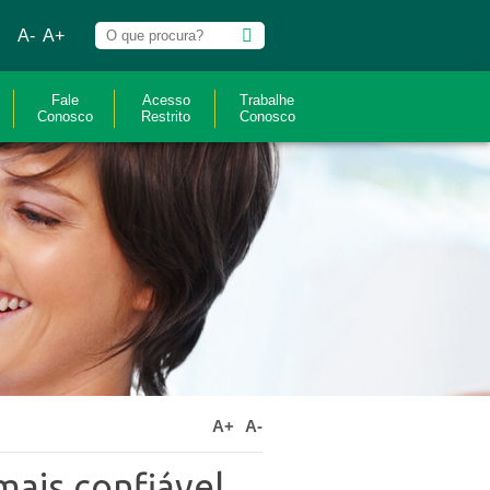
A-
A+
Fale
Acesso
Trabalhe
Conosco
Restrito
Conosco
A+
A-
ais confiável