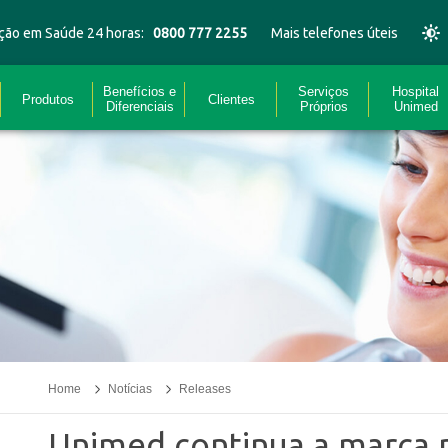
ção em Saúde 24 horas:
0800 777 2255
Mais telefones úteis
Benefícios e
Serviços
Hospital
Produtos
Clientes
Diferenciais
Próprios
Unimed
Home
Notícias
Releases
Unimed continua a marca m