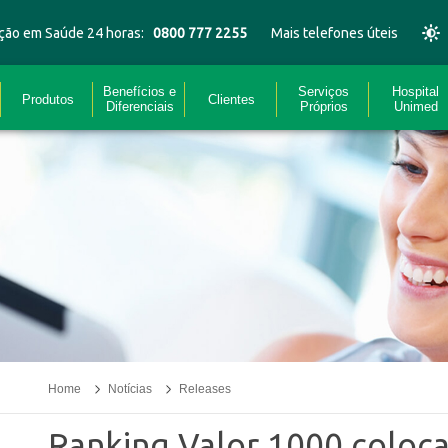
ção em Saúde 24 horas:
0800 777 2255
Mais telefones úteis
Benefícios e
Serviços
Hospital
Produtos
Clientes
Diferenciais
Próprios
Unimed
Home
Notícias
Releases
Ranking Valor 1000 coloc