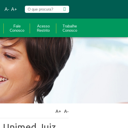
A-
A+
Fale
Acesso
Trabalhe
Conosco
Restrito
Conosco
A+
A-
a Unimed Juiz