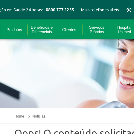
ção em Saúde 24 horas:
0800 777 2255
Mais telefones úteis
Benefícios e
Serviços
Hospital
Produtos
Clientes
Diferenciais
Próprios
Unimed
Home
Notícias
Oops! O conteúdo solicit