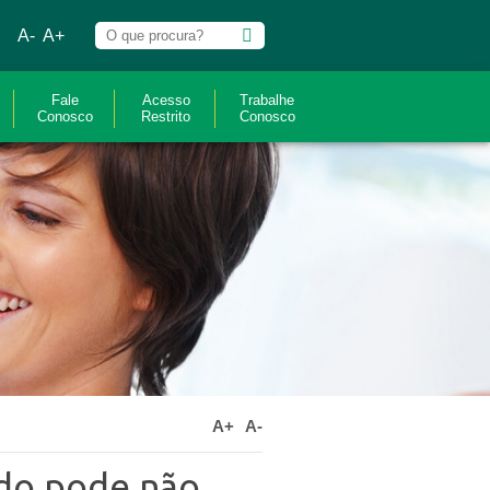
A-
A+
Fale
Acesso
Trabalhe
Conosco
Restrito
Conosco
A+
A-
ado pode não