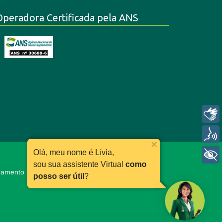
Operadora Certificada pela ANS
Libras
Voz
Olá, meu nome é Lívia,
+ Acessibilidade
sou sua assistente Virtual
como
ionamento 24h:
0800 030 11 66
posso ser útil
?