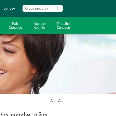
A-
A+
Fale
Acesso
Trabalhe
Conosco
Restrito
Conosco
A+
A-
ado pode não