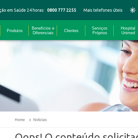
ção em Saúde 24 horas:
0800 777 2255
Mais telefones úteis
Benefícios e
Serviços
Hospital
Produtos
Clientes
Diferenciais
Próprios
Unimed
Home
Notícias
Oops! O conteúdo solicit