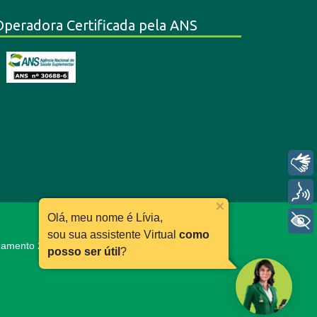
Operadora Certificada pela ANS
Libras
Voz
Olá, meu nome é Lívia,
+ Acessibilidade
sou sua assistente Virtual
como
ionamento 24h:
0800 030 11 66
posso ser útil
?