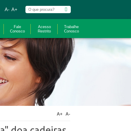
A-
A+
Fale
Acesso
Trabalhe
Conosco
Restrito
Conosco
A+
A-
a" doa cadeiras