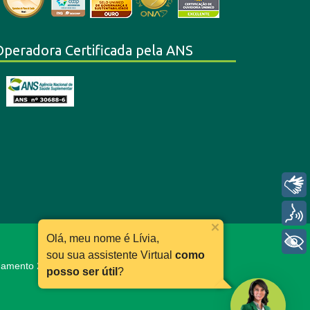
Operadora Certificada pela ANS
Libras
Voz
Olá, meu nome é Lívia,
+ Acessibilidade
sou sua assistente Virtual
como
ionamento 24h:
0800 030 11 66
posso ser útil
?