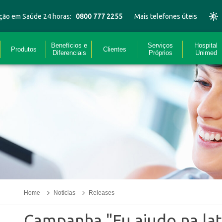
ção em Saúde 24 horas:
0800 777 2255
Mais telefones úteis
Benefícios e
Serviços
Hospital
Produtos
Clientes
Diferenciais
Próprios
Unimed
Home
Notícias
Releases
Campanha "Eu ajudo na lat