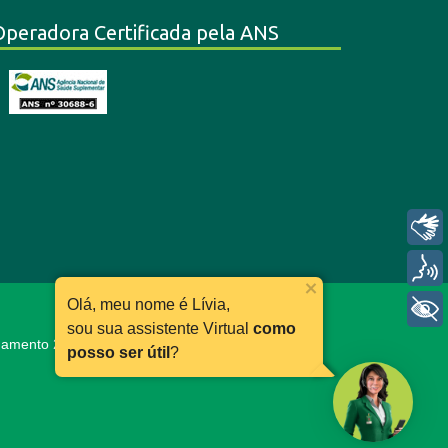
Operadora Certificada pela ANS
Libras
Voz
Olá, meu nome é Lívia,
+ Acessibilidade
sou sua assistente Virtual
como
ionamento 24h:
0800 030 11 66
posso ser útil
?