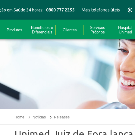
ção em Saúde 24 horas:
0800 777 2255
Mais telefones úteis
Benefícios e
Serviços
Hospital
Produtos
Clientes
Diferenciais
Próprios
Unimed
Home
Notícias
Releases
Unimed Juiz de Fora lanç