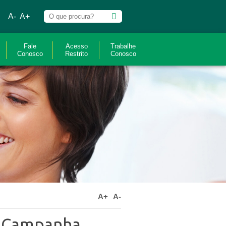
A-
A+
Fale
Acesso
Trabalhe
Conosco
Restrito
Conosco
A+
A-
a Campanha