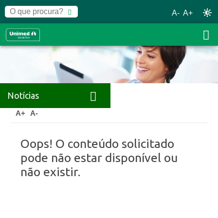
A-
A+
Notícias
Home
Notícias
A+
A-
Oops! O conteúdo solicitado
pode não estar disponível ou
não existir.