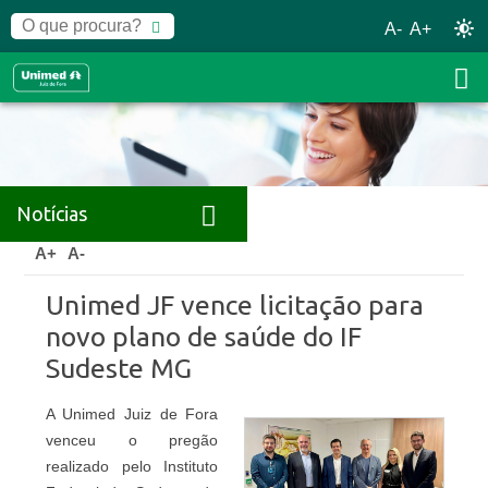
A-
A+
Notícias
Home
Notícias
Releases
A+
A-
Unimed JF vence licitação para
novo plano de saúde do IF
Sudeste MG
A Unimed Juiz de Fora
venceu o pregão
realizado pelo Instituto