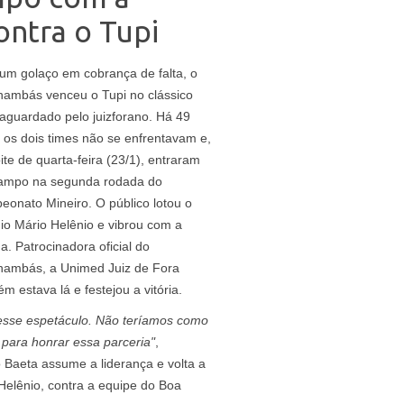
ontra o Tupi
m golaço em cobrança de falta, o
ambás venceu o Tupi no clássico
aguardado pelo juizforano. Há 49
 os dois times não se enfrentavam e,
ite de quarta-feira (23/1), entraram
ampo na segunda rodada do
onato Mineiro. O público lotou o
io Mário Helênio e vibrou com a
da. Patrocinadora oficial do
nambás, a Unimed Juiz de Fora
m estava lá e festejou a vitória.
esse espetáculo. Não teríamos como
para honrar essa parceria"
,
 Baeta assume a liderança e volta a
Helênio, contra a equipe do Boa