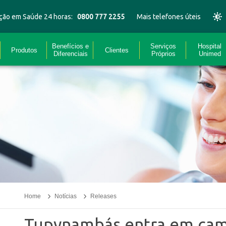
ção em Saúde 24 horas:
0800 777 2255
Mais telefones úteis
Benefícios e
Serviços
Hospital
Produtos
Clientes
Diferenciais
Próprios
Unimed
Home
Notícias
Releases
Tupynambás entra em ca