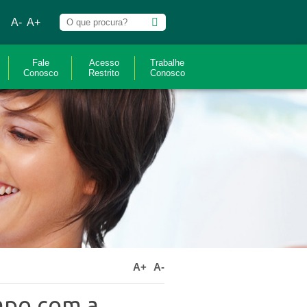
A-
A+
Fale
Acesso
Trabalhe
Conosco
Restrito
Conosco
A+
A-
mpo com a