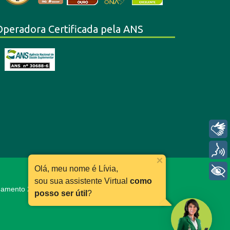
Operadora Certificada pela ANS
Libras
Voz
Olá, meu nome é Lívia,
+ Acessibilidade
sou sua assistente Virtual
como
ionamento 24h:
0800 030 11 66
posso ser útil
?