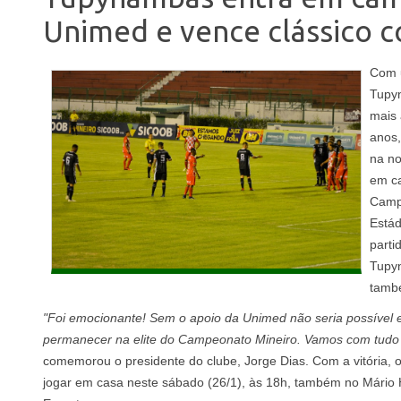
Unimed e vence clássico c
Com u
Tupyn
mais 
anos,
na no
em c
Campe
Estád
parti
Tupy
també
"Foi emocionante! Sem o apoio da Unimed não seria possível 
permanecer na elite do Campeonato Mineiro. Vamos com tudo 
comemorou o presidente do clube, Jorge Dias. Com a vitória, o
jogar em casa neste sábado (26/1), às 18h, também no Mário 