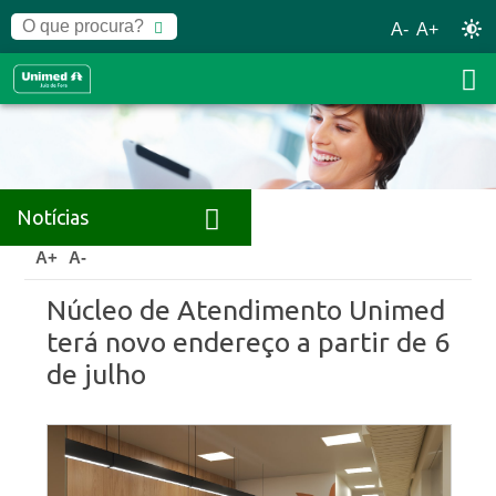
A-
A+
Notícias
Home
Notícias
Releases
A+
A-
Núcleo de Atendimento Unimed
terá novo endereço a partir de 6
de julho