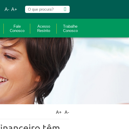
A-
A+
Fale
Acesso
Trabalhe
Conosco
Restrito
Conosco
A+
A-
inanceiro têm