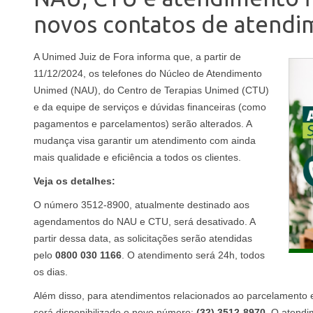
novos contatos de atendi
A Unimed Juiz de Fora informa que, a partir de
11/12/2024, os telefones do Núcleo de Atendimento
Unimed (NAU), do Centro de Terapias Unimed (CTU)
e da equipe de serviços e dúvidas financeiras (como
pagamentos e parcelamentos) serão alterados. A
mudança visa garantir um atendimento com ainda
mais qualidade e eficiência a todos os clientes.
Veja os detalhes:
O número 3512-8900, atualmente destinado aos
agendamentos do NAU e CTU, será desativado. A
partir dessa data, as solicitações serão atendidas
pelo
0800 030 1166
. O atendimento será 24h, todos
os dias.
Além disso, para atendimentos relacionados ao parcelamento e
será disponibilizado o novo número:
(32) 3512-8970
. O atendi