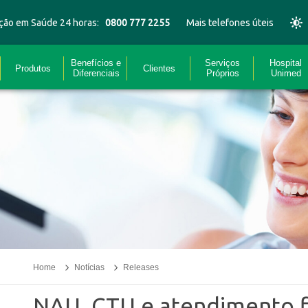
ção em Saúde 24 horas:
0800 777 2255
Mais telefones úteis
Benefícios e
Serviços
Hospital
Produtos
Clientes
Diferenciais
Próprios
Unimed
Home
Notícias
Releases
NAU, CTU e atendimento f