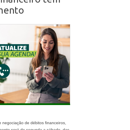
mento
 negociação de débitos financeiros,
mento será de segunda a sábado, das