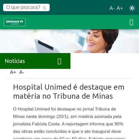
A-
A+
Notícias
Home
Notícias
Releases
A+
A-
Hospital Unimed é destaque em
matéria no Tribuna de Minas
O Hospital Unimed foi destaque no jornal Tribuna de
Minas neste domingo (20/1), em matéria assinada pela
jornalista Fabíola Costa. A reportagem informa que 90%
das obras estão concluídas e que o ato inaugural deve
acontecer em cerca de 50 ou 60 dias. Fabíola conversou