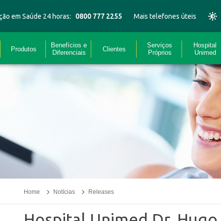
ção em Saúde 24 horas:
0800 777 2255
Mais telefones úteis
Benefícios e
Serviços
Hospital
Produtos
Clientes
Diferenciais
Próprios
Unimed
Home
Notícias
Releases
Hospital Unimed Dr. Hugo 