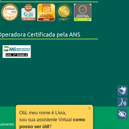
Operadora Certificada pela ANS
Libras
Voz
Olá, meu nome é Lívia,
+ Acessibilidade
sou sua assistente Virtual
como
ionamento 24h:
0800 030 11 66
posso ser útil
?