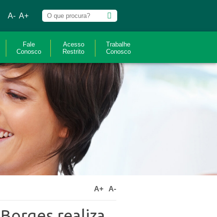
A-
A+
Fale
Acesso
Trabalhe
Conosco
Restrito
Conosco
A+
A-
Borges realiza