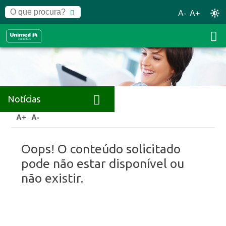
A-
A+
Notícias
Home
Notícias
A+
A-
Oops! O conteúdo solicitado
pode não estar disponível ou
não existir.