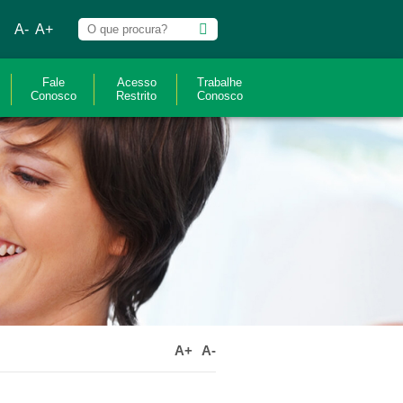
A-
A+
Fale
Acesso
Trabalhe
Conosco
Restrito
Conosco
A+
A-