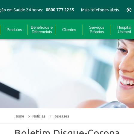
ção em Saúde 24 horas:
0800 777 2255
Mais telefones úteis
Benefícios e
Serviços
Hospital
Produtos
Clientes
Diferenciais
Próprios
Unimed
Home
Notícias
Releases
Boletim Disque-Corona