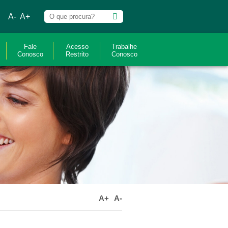
A-
A+
Fale
Acesso
Trabalhe
Conosco
Restrito
Conosco
A+
A-