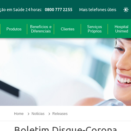
ção em Saúde 24 horas:
0800 777 2255
Mais telefones úteis
Benefícios e
Serviços
Hospital
Produtos
Clientes
Diferenciais
Próprios
Unimed
Home
Notícias
Releases
Boletim Disque-Corona