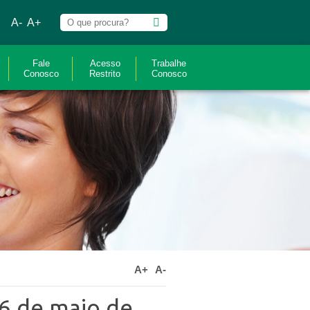
A-
A+
Fale
Acesso
Trabalhe
Conosco
Restrito
Conosco
A+
A-
6 de maio de