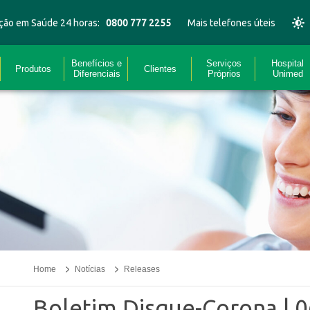
ção em Saúde 24 horas:
0800 777 2255
Mais telefones úteis
Benefícios e
Serviços
Hospital
Produtos
Clientes
Diferenciais
Próprios
Unimed
Home
Notícias
Releases
Boletim Disque-Corona | 0