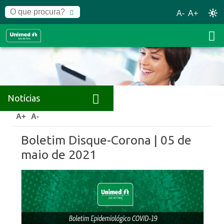
A-
A+
Notícias
Home
Notícias
Releases
A+
A-
Boletim Disque-Corona | 05 de
maio de 2021