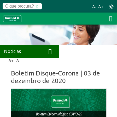
A-
A+
Notícias
Home
Notícias
Releases
A+
A-
Boletim Disque-Corona | 03 de
dezembro de 2020