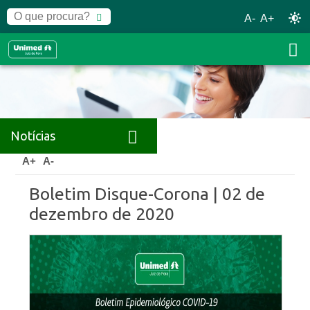
A-
A+
Notícias
Home
Notícias
Releases
A+
A-
Boletim Disque-Corona | 02 de
dezembro de 2020