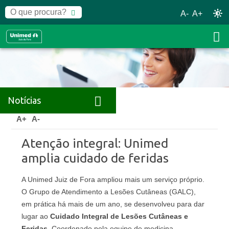
A-
A+
Notícias
Home
Notícias
Releases
A+
A-
Atenção integral: Unimed
amplia cuidado de feridas
A Unimed Juiz de Fora ampliou mais um serviço próprio.
O Grupo de Atendimento a Lesões Cutâneas (GALC),
em prática há mais de um ano, se desenvolveu para dar
lugar ao
Cuidado Integral de Lesões Cutâneas e
Feridas
. Coordenado pela equipe de medicina