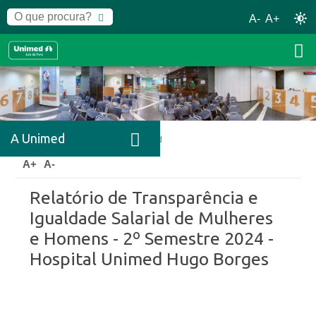
A-
A+
A Unimed
Home
A Unimed
Relatórios Unimed
A+
A-
Relatório de Transparência e
Igualdade Salarial de Mulheres
e Homens - 2º Semestre 2024 -
Hospital Unimed Hugo Borges