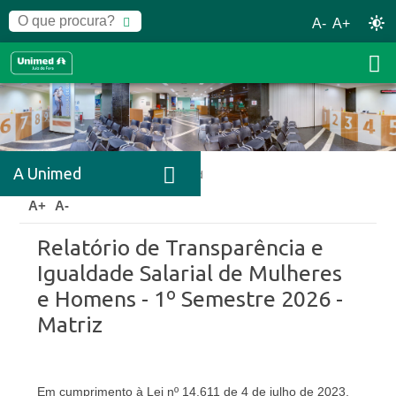
A-
A+
A Unimed
Home
A Unimed
Relatórios Unimed
A+
A-
Relatório de Transparência e
Igualdade Salarial de Mulheres
e Homens - 1º Semestre 2026 -
Matriz
Em cumprimento à Lei nº 14.611 de 4 de julho de 2023,