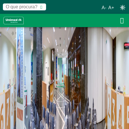
A-
A+