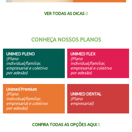
VER TODAS AS DICAS
CONHEÇA NOSSOS PLANOS
UNIMED PLENO
UNIMED FLEX
(Plano
(Plano
individual/familiar,
individual/familiar,
empresarial e coletivo
empresarial e coletivo
por adesão)
por adesão)
Unimed Premium
(Plano
UNIMED DENTAL
individual/familiar,
(Plano
empresarial e coletivo
empresarial)
por adesão)
CONFIRA TODAS AS OPÇÕES AQUI