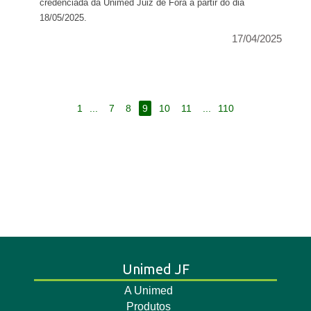
credenciada da Unimed Juiz de Fora a partir do dia
18/05/2025.
17/04/2025
1
...
7
8
9
10
11
...
110
Unimed JF
A Unimed
Produtos