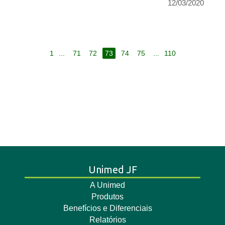
12/03/2020
1
...
71
72
73
74
75
...
110
Unimed JF
A Unimed
Produtos
Benefícios e Diferenciais
Relatórios