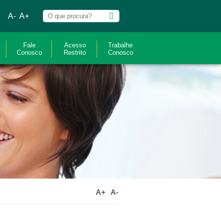
A-
A+
Fale
Acesso
Trabalhe
Conosco
Restrito
Conosco
A+
A-