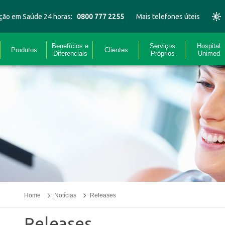
ção em Saúde 24 horas:
0800 777 2255
Mais telefones úteis
Benefícios e
Serviços
Hospital
Produtos
Clientes
Diferenciais
Próprios
Unimed
Home
Notícias
Releases
Releases