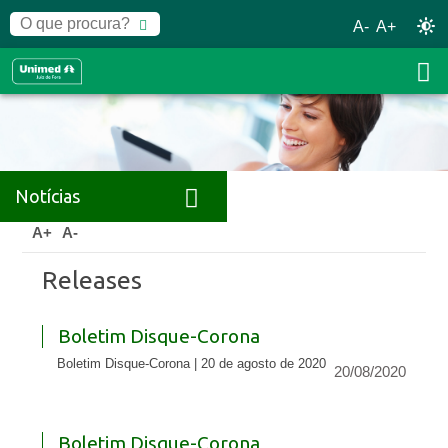
A-
A+
Notícias
Home
Notícias
Releases
A+
A-
Releases
Boletim Disque-Corona
Boletim Disque-Corona | 20 de agosto de 2020
20/08/2020
Boletim Disque-Corona