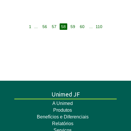
1
...
56
57
58
59
60
...
110
Unimed JF
A Unimed
Produtos
Benefícios e Diferenciais
Relatórios
Serviços