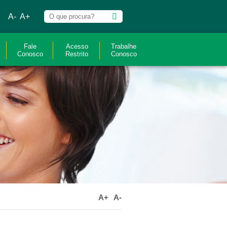
A-
A+
Fale
Acesso
Trabalhe
Conosco
Restrito
Conosco
A+
A-