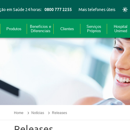
ção em Saúde 24 horas:
0800 777 2255
Mais telefones úteis
Benefícios e
Serviços
Hospital
Produtos
Clientes
Diferenciais
Próprios
Unimed
Home
Notícias
Releases
Releases