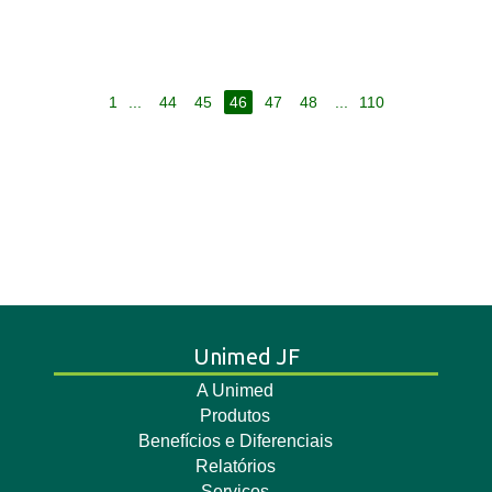
1
...
44
45
46
47
48
...
110
Unimed JF
A Unimed
Produtos
Benefícios e Diferenciais
Relatórios
Serviços