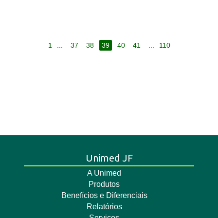
1
...
37
38
39
40
41
...
110
Unimed JF
A Unimed
Produtos
Benefícios e Diferenciais
Relatórios
Serviços