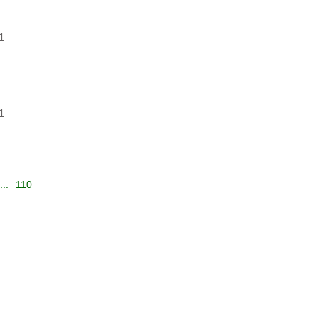
1
1
...
110