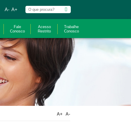
A-
A+
Fale
Acesso
Trabalhe
Conosco
Restrito
Conosco
A+
A-