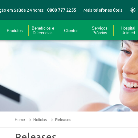
ção em Saúde 24 horas:
0800 777 2255
Mais telefones úteis
Benefícios e
Serviços
Hospital
Produtos
Clientes
Diferenciais
Próprios
Unimed
Home
Notícias
Releases
Releases