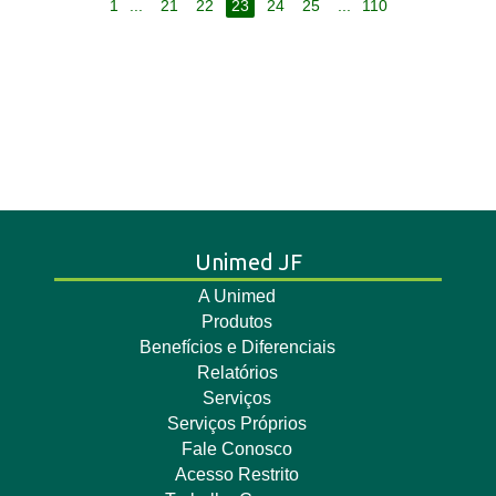
1
...
21
22
23
24
25
...
110
Unimed JF
A Unimed
Produtos
Benefícios e Diferenciais
Relatórios
Serviços
Serviços Próprios
Fale Conosco
Acesso Restrito