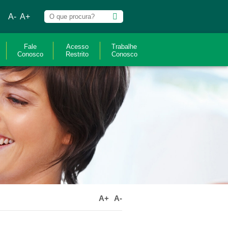
A-
A+
Fale
Acesso
Trabalhe
Conosco
Restrito
Conosco
A+
A-