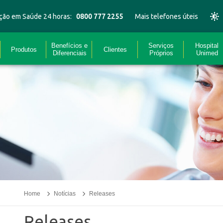
ção em Saúde 24 horas:
0800 777 2255
Mais telefones úteis
Benefícios e
Serviços
Hospital
Produtos
Clientes
Diferenciais
Próprios
Unimed
Home
Notícias
Releases
Releases