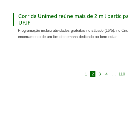
Corrida Unimed reúne mais de 2 mil particip
UFJF
Programação incluiu atividades gratuitas no sábado (16/5), no Cir
encerramento de um fim de semana dedicado ao bem-estar
1
2
3
4
...
110