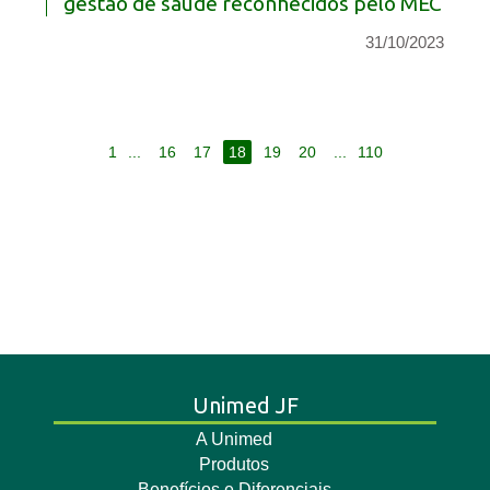
gestão de saúde reconhecidos pelo MEC
31/10/2023
1
...
16
17
18
19
20
...
110
Unimed JF
A Unimed
Produtos
Benefícios e Diferenciais