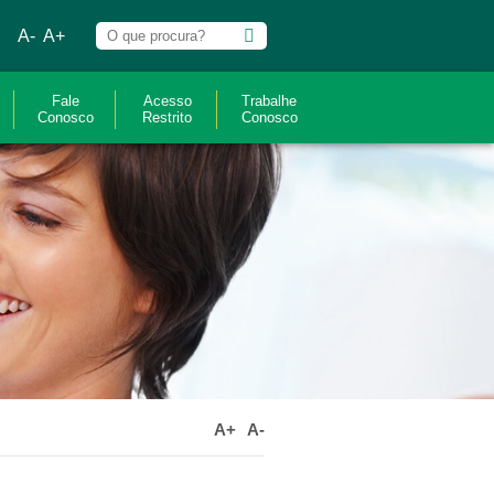
A-
A+
Fale
Acesso
Trabalhe
Conosco
Restrito
Conosco
A+
A-