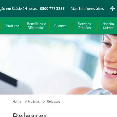
ção em Saúde 24 horas:
0800 777 2255
Mais telefones úteis
Benefícios e
Serviços
Hospital
Produtos
Clientes
Diferenciais
Próprios
Unimed
Home
Notícias
Releases
Releases